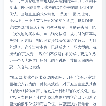
拳、每一脚都蕴含着超越版本理解的爆发力，在副本
竞速、PK场较量中，这样的属性带来的是压倒性的
优势。旭旭宝宝的武神角色“一承旭”，因此成为了一
个标杆，一个所有武神玩家仰望的终点，也是DNF
这款游戏“养成天花板”的生动展示。直播镜头前，他
一次次地购买材料、点击强化按钮，成功时的狂喜与
失败时的唏嘘，都通过直播镜头传递给了数以百万计
的观众。这个过程本身，已经成为了一场大型的、沉
浸式的“真人秀”，观众们不仅是在看游戏，更是在见
证一个人为极致目标付出的全过程，共情其间的忐
忑、兴奋与成就感。
“氪金母猪”这个略带戏谑的称呼，反映了部分玩家对
巨额投入行为的一种复杂观感。对于旭旭宝宝及其庞
大的粉丝群体而言，这更是一种独特的“梗”文化。他
的投入支撑起了其作为顶流主播的内容产出，创造了
巨大的娱乐价值和商业价值。从更宏观的视角看，这