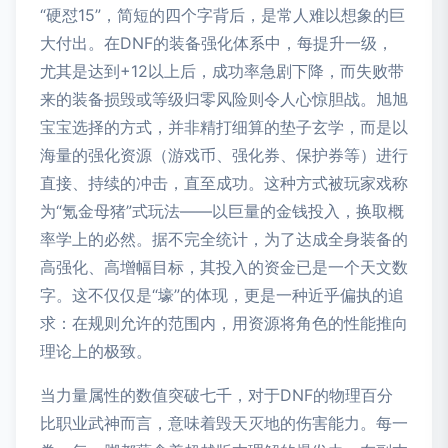
“硬怼15”，简短的四个字背后，是常人难以想象的巨
大付出。在DNF的装备强化体系中，每提升一级，
尤其是达到+12以上后，成功率急剧下降，而失败带
来的装备损毁或等级归零风险则令人心惊胆战。旭旭
宝宝选择的方式，并非精打细算的垫子玄学，而是以
海量的强化资源（游戏币、强化券、保护券等）进行
直接、持续的冲击，直至成功。这种方式被玩家戏称
为“氪金母猪”式玩法——以巨量的金钱投入，换取概
率学上的必然。据不完全统计，为了达成全身装备的
高强化、高增幅目标，其投入的资金已是一个天文数
字。这不仅仅是“壕”的体现，更是一种近乎偏执的追
求：在规则允许的范围内，用资源将角色的性能推向
理论上的极致。
当力量属性的数值突破七千，对于DNF的物理百分
比职业武神而言，意味着毁天灭地的伤害能力。每一