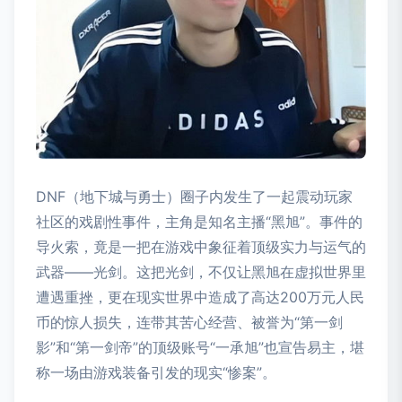
DNF（地下城与勇士）圈子内发生了一起震动玩家
社区的戏剧性事件，主角是知名主播“黑旭”。事件的
导火索，竟是一把在游戏中象征着顶级实力与运气的
武器——光剑。这把光剑，不仅让黑旭在虚拟世界里
遭遇重挫，更在现实世界中造成了高达200万元人民
币的惊人损失，连带其苦心经营、被誉为“第一剑
影”和“第一剑帝”的顶级账号“一承旭”也宣告易主，堪
称一场由游戏装备引发的现实“惨案”。